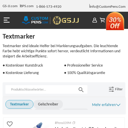
GS-JJ.com
BPS.com
1-866-573-4920
Info@CustomPens.Com
Textmarker
Textmarker sind ideale Helfer bei Markierungsaufgaben. Die leuchtende
Farbe hebt wichtige Punkte sofort hervor, verdeutlicht Informationen und
steigert die Arbeitseffizienz.
● Kostenloser Kunstdruck
● Professioneller Service
● Kostenlose Lieferung
● 100% Qualitätsgarantie
Filter
Textmarker
Gelschreiber
Mehr erfahren
Stylus-Stifte
Metallstifte
Tintenroller
Stifte
Klick-Stifte
Leuchtstifte
#Pens039M