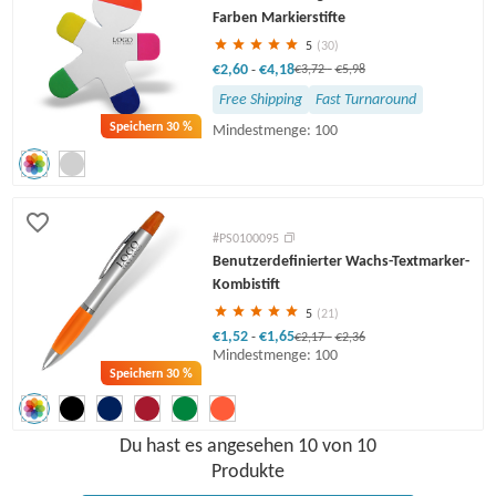
Farben Markierstifte
5
(30)
€2,60
€4,18
-
€3,72
-
€5,98
Free Shipping
Fast Turnaround
Speichern
30 %
Mindestmenge: 100
#PS0100095
Benutzerdefinierter Wachs-Textmarker-
Kombistift
5
(21)
€1,52
€1,65
-
€2,17
-
€2,36
Mindestmenge: 100
Speichern
30 %
Du hast es angesehen 10 von 10
Produkte