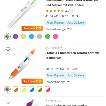
Benutzerdefinierter Zebra-Textmarker
und Marker mit zwei Enden
4.6
(5)
€1,54
€1,89
-
€2,20
-
€2,71
Free Shipping
Fast Delivery
Speichern
30 %
Mindestmenge: 200
#Pens060M
Promo 4 Tintenfarben-Quatro-Stift mit
Textmarker
€0,82
€1,46
-
€1,16
-
€2,08
Free Shipping
Fast Delivery
Speichern
30 %
Mindestmenge: 250
#Pens045S
Sayre Twist-Action Textmarker