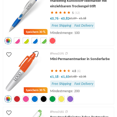
Marketing Kunststoff-Textmarker mit
Gravierte Stifte
Drehstifte
einziehbarem Trockengel-Stift
5
(12)
€0,76
€0,82
-
€1,09
-
€1,18
Free Shipping
Fast Delivery
Speichern
30 %
Mindestmenge: 100
#Pens019S
Mini-Permanentmarker in Sonderfarbe
4.8
(6)
€1,18
€1,65
-
€1,68
-
€2,36
Free Shipping
Fast Delivery
Speichern
30 %
Mindestmenge: 200
#Pens016S