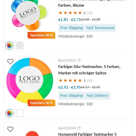
Farben, Blume
5
(16)
€1,81
€2,71
-
€2,58
-
€3,88
Free Shipping
Fast Turnaround
Speichern
30 %
Mindestmenge: 100
#ps0100021
Farbiger Disc-Textmarker, 5 Farben,
Marker mit schräger Spitze
5
(30)
€2,92
€3,95
-
€4,17
-
€5,65
Free Shipping
Fast Delivery
Speichern
30 %
Mindestmenge: 100
#ps0100042
Humanoid Farbiger Textmarker 5