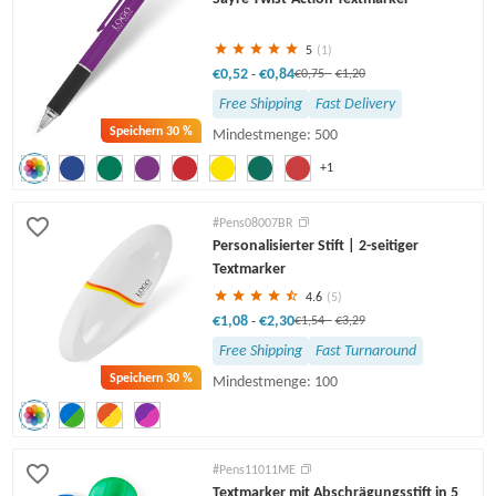
5
(1)
€0,52
€0,84
-
€0,75
-
€1,20
Free Shipping
Fast Delivery
Speichern
30 %
Mindestmenge: 500
+1
#Pens08007BR
Personalisierter Stift | 2-seitiger
Textmarker
4.6
(5)
€1,08
€2,30
-
€1,54
-
€3,29
Free Shipping
Fast Turnaround
Speichern
30 %
Mindestmenge: 100
#Pens11011ME
Textmarker mit Abschrägungsstift in 5